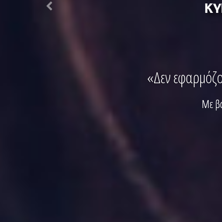
«Δεν εφαρμόζο
Με βά