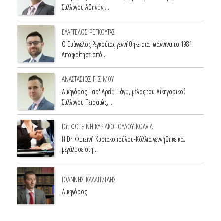
Συλλόγου Αθηνών,…
ΕΥΑΓΓΕΛΟΣ ΡΕΓΚΟΥΤΑΣ
Ο Ευάγγελος Ρεγκούτας γεννήθηκε στα Ιωάννινα το 1981.
Αποφοίτησε από…
ΑΝΑΣΤΑΣΙΟΣ Γ. ΣΙΜΟΥ
Δικηγόρος Παρ' Αρείω Πάγω, μέλος του Δικηγορικού
Συλλόγου Πειραιώς,…
Dr. ΦΩΤΕΙΝΗ ΚΥΡΙΑΚΟΠΟΥΛΟΥ-ΚΟΛΛΙΑ
Η Dr. Φωτεινή Κυριακοπούλου-Κόλλια γεννήθηκε και
μεγάλωσε στη…
ΙΩΑΝΝΗΣ ΚΑΛΑΙΤΖΙΔΗΣ
Δικηγόρος