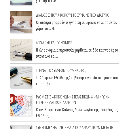
χρέη πρέπει να…
ΔΙΑΤΑΞΕΙΣ ΠΟΥ ΑΦΟΡΟΥΝ ΤΟ ΣΥΝΑΙΝΕΤΙΚΟ ΔΙΑΖΥΓΙΟ
Οι σύζυγοι μπορούν με έγγραφη συμφωνία να λύσουν τον
γάμο τους. Η…
ΑΠΟΔΟΧΗ ΚΛΗΡΟΝΟΜΙΑΣ
Η κληρονομιαία περιουσία χωρίζεται σε δύο κατηγορίες το
ενεργητικό και…
ΤΙ ΕΙΝΑΙ ΤΟ ΣΥΜΦΩΝΟ ΣΥΜΒΙΩΣΗΣ;
Το Σύμφωνο Ελεύθερης Συμβίωσης είναι μία συμφωνία που
καταρτίζεται…
ΡΥΘΜΙΣΕΙΣ «ΚΟΚΚΙΝΩΝ» ΣΤΕΓΑΣΤΙΚΩΝ & «ΜΙΚΡΩΝ»
ΕΠΙΧΕΙΡΗΜΑΤΙΚΩΝ ΔΑΝΕΙΩΝ
Ο αναθεωρημένος Κώδικας Δεοντολογίας της Τράπεζας της
Ελλάδος,…
ΣΥΝΕΠΙΜΕΛΕΙΑ : ΖΗΤΗΜΑΤΑ ΠΟΥ ΑΝΑΚΥΠΤΟΥΝ ΜΕΤΑ ΤΗ