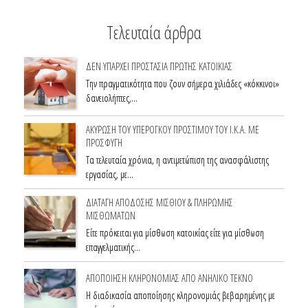
Τελευταία άρθρα
ΔΕΝ ΥΠΑΡΧΕΙ ΠΡΟΣΤΑΣΙΑ ΠΡΩΤΗΣ ΚΑΤΟΙΚΙΑΣ
Την πραγματικότητα που ζουν σήμερα χιλιάδες «κόκκινοι»
δανειολήπτες,…
ΑΚΥΡΩΣΗ ΤΟΥ ΥΠΕΡΟΓΚΟΥ ΠΡΟΣΤΙΜΟΥ ΤΟΥ Ι.Κ.Α. ΜΕ
ΠΡΟΣΦΥΓΗ
Τα τελευταία χρόνια, η αντιμετώπιση της ανασφάλιστης
εργασίας, με…
ΔΙΑΤΑΓΗ ΑΠΟΔΟΣΗΣ ΜΙΣΘΙΟΥ & ΠΛΗΡΩΜΗΣ
ΜΙΣΘΩΜΑΤΩΝ
Είτε πρόκειται για μίσθωση κατοικίας είτε για μίσθωση
επαγγελματικής…
ΑΠΟΠΟΙΗΣΗ ΚΛΗΡΟΝΟΜΙΑΣ ΑΠΟ ΑΝΗΛΙΚΟ ΤΕΚΝΟ
Η διαδικασία αποποίησης κληρονομιάς βεβαρημένης με