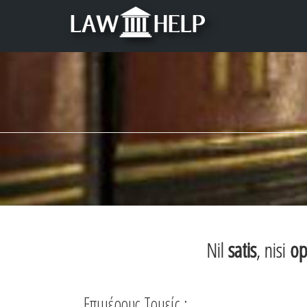
Nil
satis
, nisi
op
Επιμέρους Τομείς :